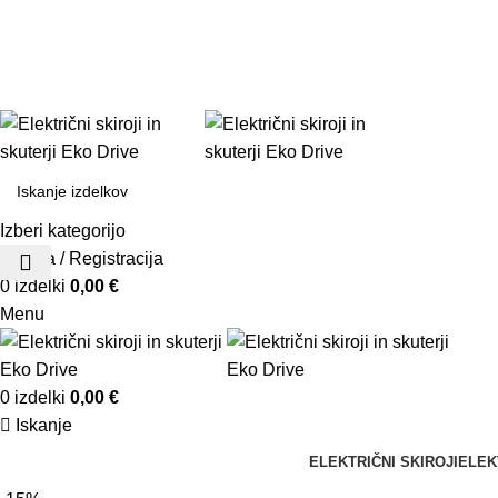
Prodaja: +386 70 835 211
Servis: +386 70 835 200
info.ekodrive
Izberi kategorijo
Prijava / Registracija
0
izdelki
0,00
€
Menu
0
izdelki
0,00
€
Iskanje
ELEKTRIČNI SKIROJI
ELEK