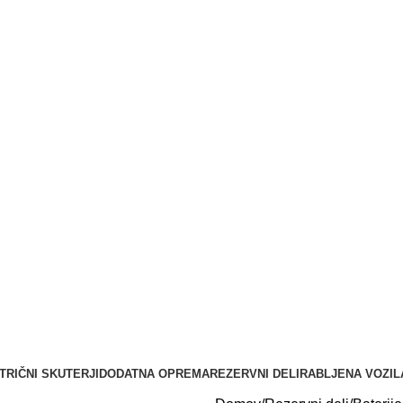
@gmail.com
Prodaja: 070 835 211
Servis: 070 835 200
TRIČNI SKUTERJI
DODATNA OPREMA
REZERVNI DELI
RABLJENA VOZIL