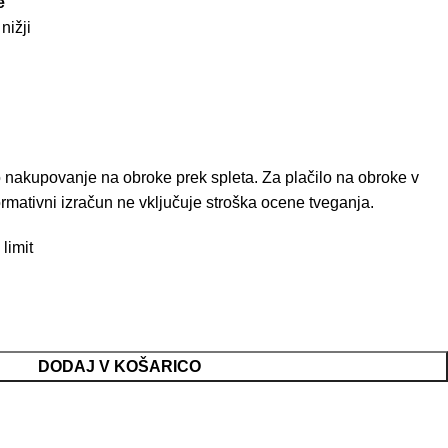
e
nižji
akupovanje na obroke prek spleta. Za plačilo na obroke v
ormativni izračun ne vključuje stroška ocene tveganja.
 limit
DODAJ V KOŠARICO