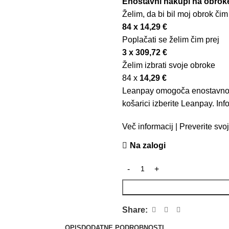
Enostavni nakupi na obrok
Želim, da bi bil moj obrok čim 
84 x
14,29
€
Poplačati se želim čim prej
3 x
309,72
€
Želim izbrati svoje obroke
84 x
14,29
€
Leanpay omogoča enostavno n
košarici izberite Leanpay. Inf
Več informacij
|
Preverite svoj
Na zalogi
Share:
OPIS
DODATNE PODROBNOSTI