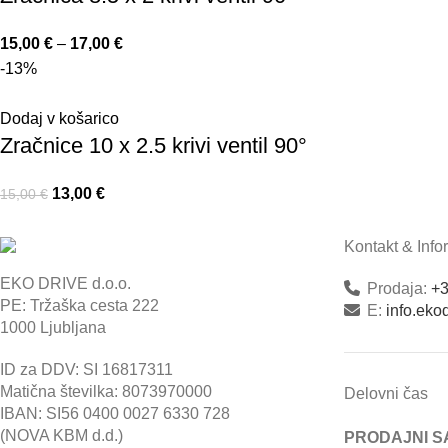
15,00
€
–
17,00
€
-13%
Dodaj v košarico
Zračnice 10 x 2.5 krivi ventil 90°
13,00
€
15,00
€
Kontakt & Info
EKO DRIVE d.o.o.
Prodaja:
+3
PE: Tržaška cesta 222
E:
info.ek
1000 Ljubljana
ID za DDV: SI 16817311
Matična številka: 8073970000
Delovni čas
IBAN: SI56 0400 0027 6330 728
(NOVA KBM d.d.)
PRODAJNI S