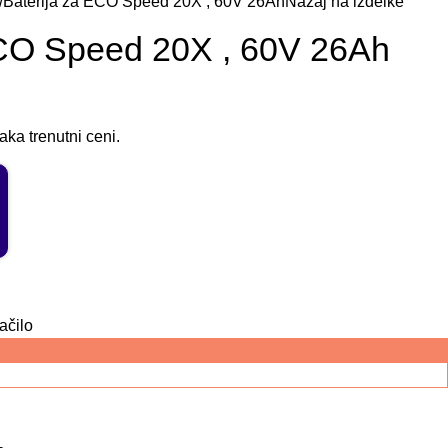
Baterija za ECO Speed 20X , 60V 26Ah
Nazaj na izdelke
ECO Speed 20X , 60V 26Ah
ka trenutni ceni.
ačilo