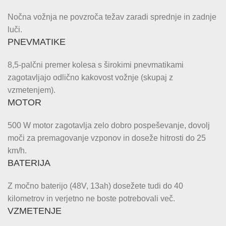
Nočna vožnja ne povzroča težav zaradi sprednje in zadnje
luči.
PNEVMATIKE
8,5-palčni premer kolesa s širokimi pnevmatikami
zagotavljajo odlično kakovost vožnje (skupaj z
vzmetenjem).
MOTOR
500 W motor zagotavlja zelo dobro pospeševanje, dovolj
moči za premagovanje vzponov in doseže hitrosti do 25
km/h.
BATERIJA
Z močno baterijo (48V, 13ah) dosežete tudi do 40
kilometrov in verjetno ne boste potrebovali več.
VZMETENJE