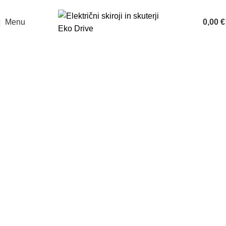
Prodaja: 070 835 211
Servis: 070 835 200
Menu
0,00
€