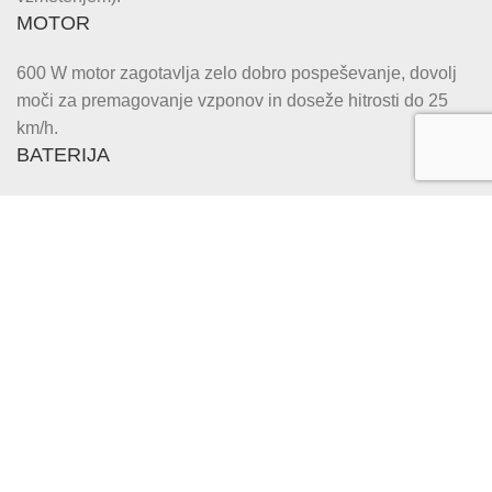
MOTOR
600 W motor zagotavlja zelo dobro pospeševanje, dovolj
moči za premagovanje vzponov in doseže hitrosti do 25
km/h.
BATERIJA
Z močno baterijo (48V, 13ah) dosežete tudi do 40
kilometrov in verjetno ne boste potrebovali več.
VZMETENJE
Sprednji in zadnji amortizer absorbira hrapavost terena,
manjših lukenj in razpok cest, po katerih se vozite.
Električni skiro Eco Speed 10x
ZAVORE