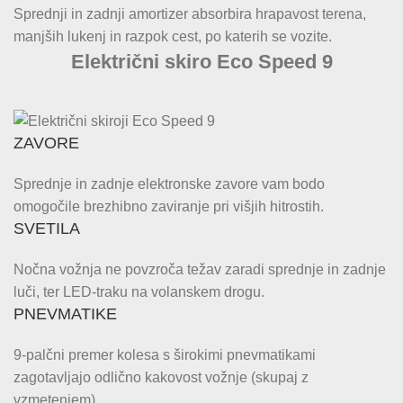
Sprednji in zadnji amortizer absorbira hrapavost terena,
manjših lukenj in razpok cest, po katerih se vozite.
Električni skiro Eco Speed 9
ZAVORE
Sprednje in zadnje elektronske zavore vam bodo
omogočile brezhibno zaviranje pri višjih hitrostih.
SVETILA
Nočna vožnja ne povzroča težav zaradi sprednje in zadnje
luči, ter LED-traku na volanskem drogu.
PNEVMATIKE
9-palčni premer kolesa s širokimi pnevmatikami
zagotavljajo odlično kakovost vožnje (skupaj z
vzmetenjem).