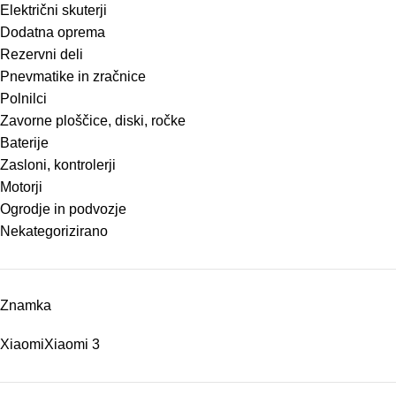
Električni skuterji
Dodatna oprema
Rezervni deli
Pnevmatike in zračnice
Polnilci
Zavorne ploščice, diski, ročke
Baterije
Zasloni, kontrolerji
Motorji
Ogrodje in podvozje
Nekategorizirano
Znamka
Xiaomi
Xiaomi
3