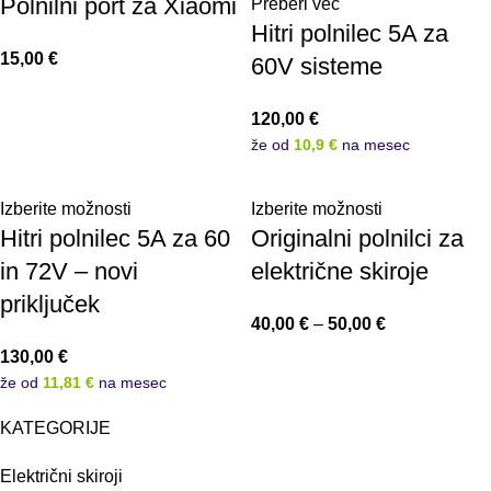
Polnilni port za Xiaomi
Preberi več
Hitri polnilec 5A za
15,00
€
60V sisteme
120,00
€
že od
10,9 €
na mesec
Izberite možnosti
Izberite možnosti
Hitri polnilec 5A za 60
Originalni polnilci za
in 72V – novi
električne skiroje
priključek
40,00
€
–
50,00
€
130,00
€
že od
11,81 €
na mesec
KATEGORIJE
Električni skiroji