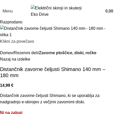
Prodaja: 070 835 211
Servis: 070 835 200
Menu
0,0
Razprodano
Klikni za povečavo
Domov
Rezervni deli
Zavorne ploščice, diski, ročke
Nazaj na izdelke
Distančnik zavorne čeljusti Shimano 140 mm –
180 mm
14,99
€
Distančnik zavorne čeljusti Shimano, ki se uporablja za
nadgradnjo e-skirojev z večjimi zavornimi diski.
Ni na zalogi