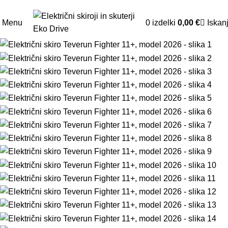
Prodaja: 070 835 211
Servis: 070 835 200
Menu
0
izdelki
0,00
€
Iskan