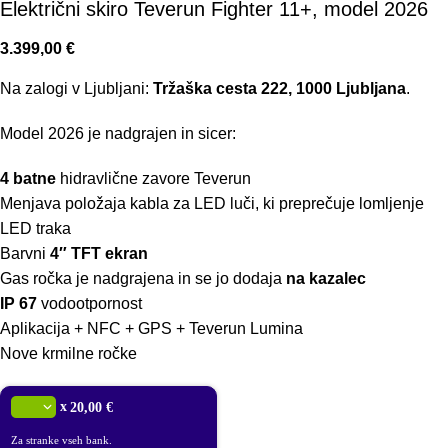
Električni skiro Teverun Fighter 11+, model 2026
3.399,00
€
Na zalogi v Ljubljani:
Tržaška cesta 222, 1000 Ljubljana
.
Model 2026 je nadgrajen in sicer:
4 batne
hidravlične zavore Teverun
Menjava položaja kabla za LED luči, ki preprečuje lomljenje
LED traka
Barvni
4″ TFT ekran
Gas ročka je nadgrajena in se jo dodaja
na kazalec
IP 67
vodootpornost
Aplikacija + NFC + GPS + Teverun Lumina
Nove krmilne ročke
x
20,00 €
Za stranke vseh bank.