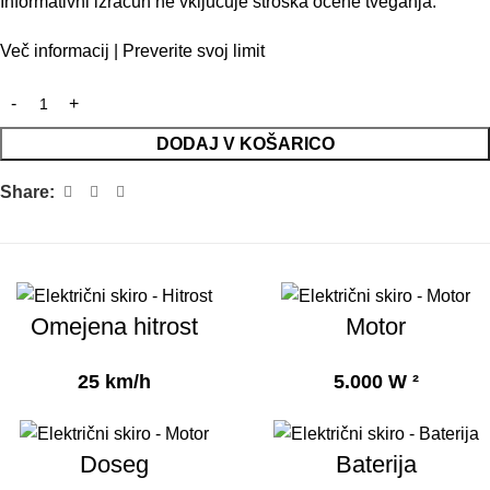
Informativni izračun ne vključuje stroška ocene tveganja.
Več informacij
|
Preverite svoj limit
DODAJ V KOŠARICO
Share:
Omejena hitrost
Motor
25 km/h
5.000 W ²
Doseg
Baterija