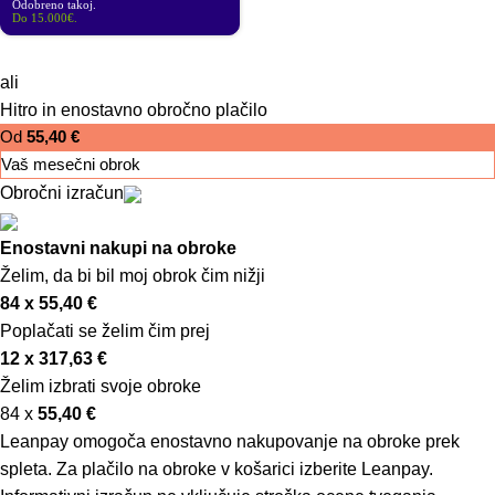
Odobreno takoj.
Do 15.000€.
ali
Hitro in enostavno obročno plačilo
Od
55,40
€
Vaš mesečni obrok
Obročni izračun
Enostavni nakupi na obroke
Želim, da bi bil moj obrok čim nižji
84 x
55,40
€
Poplačati se želim čim prej
12 x
317,63
€
Želim izbrati svoje obroke
84 x
55,40
€
Leanpay omogoča enostavno nakupovanje na obroke prek
spleta. Za plačilo na obroke v košarici izberite Leanpay.