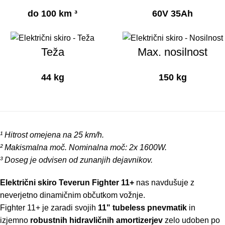
do 100 km ³
60V 35Ah
Teža
Max. nosilnost
44 kg
150 kg
¹ Hitrost omejena na 25 km/h.
² Makismalna moč. Nominalna moč: 2x 1600W.
³ Doseg je odvisen od zunanjih dejavnikov.
Električni skiro Teverun Fighter 11+
nas navdušuje z
neverjetno dinamičnim občutkom vožnje.
Fighter 11+ je zaradi svojih
11" tubeless pnevmatik
in
izjemno
robustnih hidravličnih amortizerjev
zelo udoben po