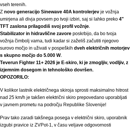
vseh terenih.
Z
novo generacijo Sinewave 40A kontrolerjev
je vožnja
umirjena ali divja povsem po tvoji izbiri, saj si lahko preko
4"
TFT zaslona prilagodiš svoj profil vožnje
.
Stabilizator in hidravlične zavore
poskrbijo, da bo tvoja
vožnja čimbolj varna, tudi kadar si zaželiš začutiti njegovo
surovo močjo in uživati v pospeških
dveh električnih motorjev
s skupno močjo do 5.000 W
.
Teverun Fighter 11+ 2026 je E-skiro, ki je zmogljiv, vodljiv, z
izjemnim dosegom in tehnološko dovršen.
OPOZORILO:
V kolikor lastnik električnega skiroja sprosti maksimalno hitrost
nad 25 km/h je takšen električni skiro prepovedano uporabljati
v javnem prometu na področju Republike Slovenije!
Prav tako zaradi takšnega posega v električni skiro, uporabnik
izgubi pravice iz ZVPot-1, v času veljave odgovornosti