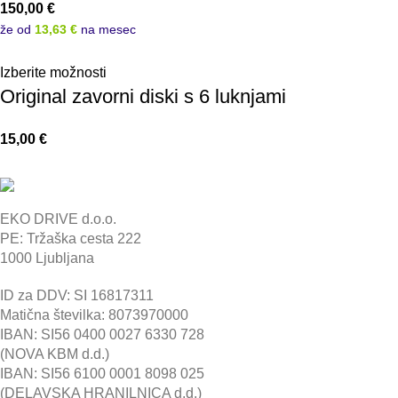
150,00
€
že od
13,63 €
na mesec
Izberite možnosti
Original zavorni diski s 6 luknjami
15,00
€
EKO DRIVE d.o.o.
PE: Tržaška cesta 222
1000 Ljubljana
ID za DDV: SI 16817311
Matična številka: 8073970000
IBAN: SI56 0400 0027 6330 728
(NOVA KBM d.d.)
IBAN: SI56 6100 0001 8098 025
(DELAVSKA HRANILNICA d.d.)