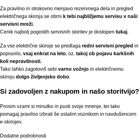
Za pravilno in strokovno menjavo rezervnega dela in pregled
električnega skiroja se obrni
k tebi najbližjemu servisu v naši
servisni mreži.
Cenik najbolj pogostih servisnih storitev je dostopen
tukaj
.
Za vse električne skiroje se predlaga
redni servisni pregled
in
popravilo,
vsaj enkrat na leto
, oz.
takoj ob pojavu karkšnih
koli nepravilnosti.
Tako lahko zagotoviš sebi
varno vožnjo
in električnemu
skiroju
dolgo življenjsko dobo
.
Si zadovoljen z nakupom in našo storitvijo?
Prosim vzami si minutko in pusti svoje mnenje, ter tako
pomagaj pravilno izbrati še ostalim voznikom in navdušencem
e-skirojev.
Dodatne podrobnosti