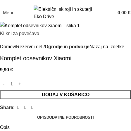
Prodaja: 070 835 211
Servis: 070 835 200
Menu
0,00
€
Klikni za povečavo
Domov
Rezervni deli
Ogrodje in podvozje
Nazaj na izdelke
Komplet odsevnikov Xiaomi
9,90
€
DODAJ V KOŠARICO
Share:
OPIS
DODATNE PODROBNOSTI
Opis