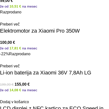
59,00
€
že od
10,51 €
na mesec
Razprodano
Preberi več
Elektromotor za Xiaomi Pro 350W
100,00
€
že od
17,81 €
na mesec
-22%
Razprodano
Preberi več
Li-ion baterija za Xiaomi 36V 7,8Ah LG
155,00
€
199,00
€
že od
14,08 €
na mesec
Dodaj v košarico
LCD displej z NFC kartico za ECO Speed in