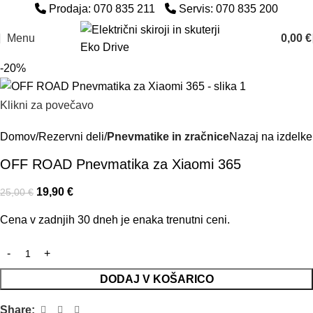
Prodaja: 070 835 211
Servis: 070 835 200
Menu
0,00
€
-20%
Klikni za povečavo
Domov
Rezervni deli
Pnevmatike in zračnice
Nazaj na izdelke
OFF ROAD Pnevmatika za Xiaomi 365
19,90
€
25,00
€
Cena v zadnjih 30 dneh je enaka trenutni ceni.
DODAJ V KOŠARICO
Share: