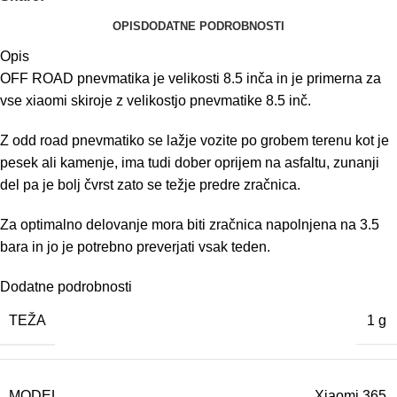
OPIS
DODATNE PODROBNOSTI
Opis
OFF ROAD pnevmatika je velikosti 8.5 inča in je primerna za
vse xiaomi skiroje z velikostjo pnevmatike 8.5 inč.
Z odd road pnevmatiko se lažje vozite po grobem terenu kot je
pesek ali kamenje, ima tudi dober oprijem na asfaltu, zunanji
del pa je bolj čvrst zato se težje predre zračnica.
Za optimalno delovanje mora biti zračnica napolnjena na 3.5
bara in jo je potrebno preverjati vsak teden.
Dodatne podrobnosti
TEŽA
1 g
MODEL
Xiaomi 365