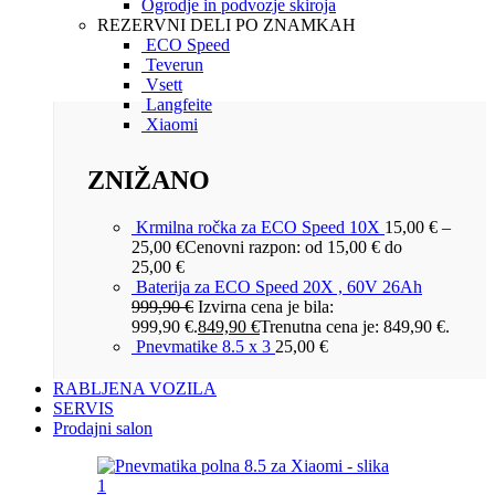
Ogrodje in podvozje skiroja
REZERVNI DELI PO ZNAMKAH
ECO Speed
Teverun
Vsett
Langfeite
Xiaomi
ZNIŽANO
Krmilna ročka za ECO Speed 10X
15,00
€
–
25,00
€
Cenovni razpon: od 15,00 € do
25,00 €
Baterija za ECO Speed 20X , 60V 26Ah
999,90
€
Izvirna cena je bila:
999,90 €.
849,90
€
Trenutna cena je: 849,90 €.
Pnevmatike 8.5 x 3
25,00
€
RABLJENA VOZILA
SERVIS
Prodajni salon