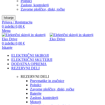
Polnilci
Zasloni, kontrolerji
Zavorne ploščice, diski, ročke
Iskanje
Prijava / Registracija
0
izdelki
0,00
€
Menu
0
izdelki
0,00
€
Iskanje
ELEKTRIČNI SKIROJI
ELEKTRIČNI SKUTERJI
DODATNA OPREMA
REZERVNI DELI
REZERVNI DELI
Pnevmatike in zračnice
Polnilci
Zavorne ploščice, diski, ročke
Baterije
Zasloni, kontrolerji
Motorji