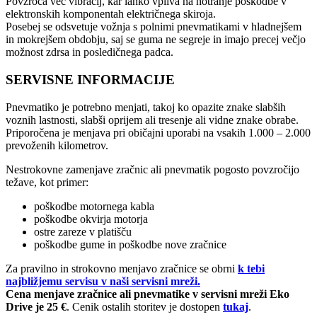
Povzroča več vibracij, kar lahko vpliva na notranje poškodbe v
elektronskih komponentah električnega skiroja.
Posebej se odsvetuje vožnja s polnimi pnevmatikami v hladnejšem
in mokrejšem obdobju, saj se guma ne segreje in imajo precej večjo
možnost zdrsa in posledičnega padca.
SERVISNE INFORMACIJE
Pnevmatiko je potrebno menjati, takoj ko opazite znake slabših
voznih lastnosti, slabši oprijem ali tresenje ali vidne znake obrabe.
Priporočena je menjava pri običajni uporabi na vsakih 1.000 – 2.000
prevoženih kilometrov.
Nestrokovne zamenjave zračnic ali pnevmatik pogosto povzročijo
težave, kot primer:
poškodbe motornega kabla
poškodbe okvirja motorja
ostre zareze v platišču
poškodbe gume in poškodbe nove zračnice
Za pravilno in strokovno menjavo zračnice se obrni
k tebi
najbližjemu servisu v naši servisni mreži.
Cena menjave zračnice ali pnevmatike v servisni mreži Eko
Drive je 25 €
. Cenik ostalih storitev je dostopen
tukaj
.