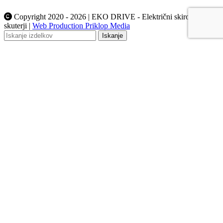
Copyright 2020 - 2026 | EKO DRIVE - Električni skiroji in
skuterji |
Web Production Priklop Media
Iskanje
Domov
Električni skiroji
Električni skuterji
Dodatna oprema
Rezervni deli
Pnevmatike in zračnice
Polnilci
Zavorne ploščice, diski, ročke
Baterije
Zasloni, kontrolerji
Motorji
Ogrodje in podvozje
Rabljena električna vozila
EVOLT x EKO DRIVE | Prodajni salon
Servis
Blog
Kontakt
Prijava / Registracija
Košarica