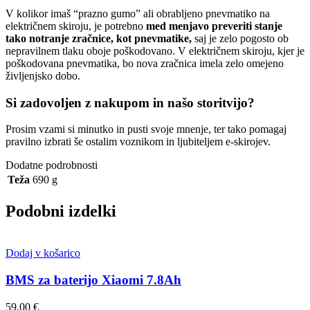
V kolikor imaš “prazno gumo” ali obrabljeno pnevmatiko na
električnem skiroju, je potrebno
med menjavo preveriti stanje
tako notranje zračnice, kot pnevmatike,
saj je zelo pogosto ob
nepravilnem tlaku oboje poškodovano. V električnem skiroju, kjer je
poškodovana pnevmatika, bo nova zračnica imela zelo omejeno
življenjsko dobo.
Si zadovoljen z nakupom in našo storitvijo?
Prosim vzami si minutko in pusti svoje mnenje, ter tako pomagaj
pravilno izbrati še ostalim voznikom in ljubiteljem e-skirojev.
Dodatne podrobnosti
Teža
690 g
Podobni izdelki
Dodaj v košarico
BMS za baterijo Xiaomi 7.8Ah
59,00
€