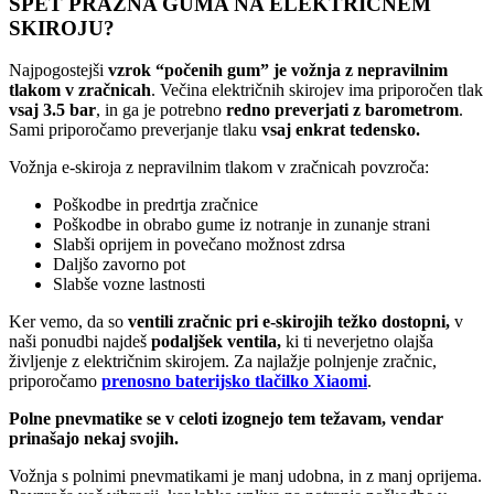
SPET PRAZNA GUMA NA ELEKTRIČNEM
SKIROJU?
Najpogostejši
vzrok “počenih gum” je vožnja z nepravilnim
tlakom v zračnicah
. Večina električnih skirojev ima priporočen tlak
vsaj 3.5 bar
, in ga je potrebno
redno preverjati z barometrom
.
Sami priporočamo preverjanje tlaku
vsaj enkrat tedensko.
Vožnja e-skiroja z nepravilnim tlakom v zračnicah povzroča:
Poškodbe in predrtja zračnice
Poškodbe in obrabo gume iz notranje in zunanje strani
Slabši oprijem in povečano možnost zdrsa
Daljšo zavorno pot
Slabše vozne lastnosti
Ker vemo, da so
ventili zračnic pri e-skirojih težko dostopni,
v
naši ponudbi najdeš
podaljšek ventila,
ki ti neverjetno olajša
življenje z električnim skirojem. Za najlažje polnjenje zračnic,
priporočamo
prenosno baterijsko tlačilko Xiaomi
.
Polne pnevmatike se v celoti izognejo tem težavam, vendar
prinašajo nekaj svojih.
Vožnja s polnimi pnevmatikami je manj udobna, in z manj oprijema.