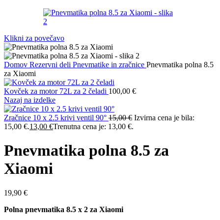
Klikni za povečavo
Domov
Rezervni deli
Pnevmatike in zračnice
Pnevmatika polna 8.5
za Xiaomi
Kovček za motor 72L za 2 čeladi
100,00
€
Nazaj na izdelke
Zračnice 10 x 2.5 krivi ventil 90°
15,00
€
Izvirna cena je bila:
15,00 €.
13,00
€
Trenutna cena je: 13,00 €.
Pnevmatika polna 8.5 za
Xiaomi
19,90
€
Polna pnevmatika 8.5 x 2 za Xiaomi