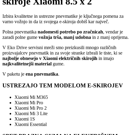
skiroje Xiaomi 8.5 x 2
Izbira kvalitetne in ustrezne pnevmatike je ključnega pomena za
varno vožnjo in da iz svojega e-skiroja dobiš kar največ.
Polna pnevmatika
nadomesti potrebo po zračnicah
, vendar je
zaradi polne gume
vožnja trša, manj udobna
in z manj oprijema.
V Eko Drive servisni mreži smo preizkusili mnogo različnih
proizvajalcev pnevmatik in za svoje stranke izbrali le tiste, ki se
najbolje obnesejo v Xiaomi električnih skirojih
in imajo
najkvalitetnejši material
gume.
V paketu je
ena pnevmatika
.
USTREZAJO TEM MODELOM E-SKIROJEV
Xiaomi Mi M365
Xiaomi Mi Pro
Xiaomi Mi Pro 2
Xiaomi Mi 3 Lite
Xiaomi 1S
Xiaomi Essential