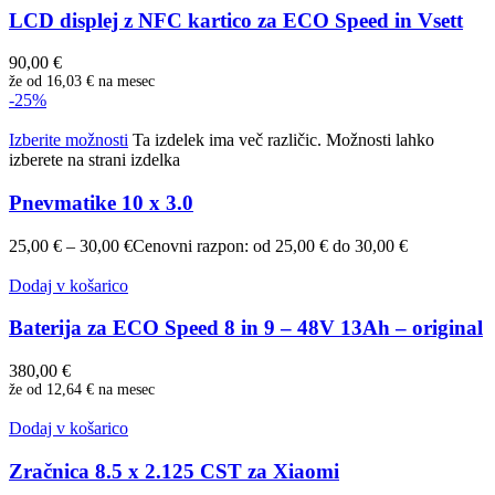
LCD displej z NFC kartico za ECO Speed in Vsett
90,00
€
že od
16,03 €
na mesec
-25%
Izberite možnosti
Ta izdelek ima več različic. Možnosti lahko
izberete na strani izdelka
Pnevmatike 10 x 3.0
25,00
€
–
30,00
€
Cenovni razpon: od 25,00 € do 30,00 €
Dodaj v košarico
Baterija za ECO Speed 8 in 9 – 48V 13Ah – original
380,00
€
že od
12,64 €
na mesec
Dodaj v košarico
Zračnica 8.5 x 2.125 CST za Xiaomi