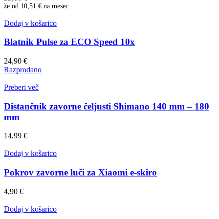
že od
10,51 €
na mesec
Dodaj v košarico
Blatnik Pulse za ECO Speed 10x
24,90
€
Razprodano
Preberi več
Distančnik zavorne čeljusti Shimano 140 mm – 180
mm
14,99
€
Dodaj v košarico
Pokrov zavorne luči za Xiaomi e-skiro
4,90
€
Dodaj v košarico