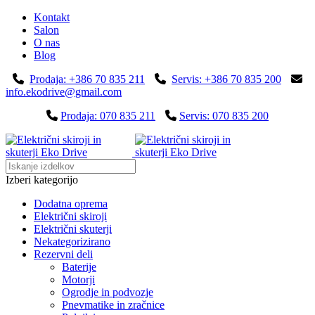
Kontakt
Salon
O nas
Blog
Prodaja: +386 70 835 211
Servis: +386 70 835 200
info.ekodrive@gmail.com
Prodaja: 070 835 211
Servis: 070 835 200
Izberi kategorijo
Dodatna oprema
Električni skiroji
Električni skuterji
Nekategorizirano
Rezervni deli
Baterije
Motorji
Ogrodje in podvozje
Pnevmatike in zračnice