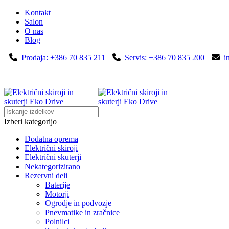
Kontakt
Salon
O nas
Blog
Prodaja: +386 70 835 211
Servis: +386 70 835 200
i
Izberi kategorijo
Dodatna oprema
Električni skiroji
Električni skuterji
Nekategorizirano
Rezervni deli
Baterije
Motorji
Ogrodje in podvozje
Pnevmatike in zračnice
Polnilci