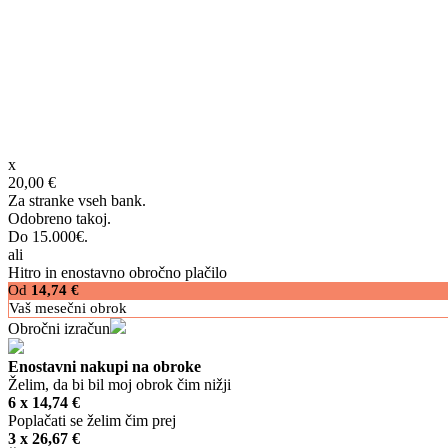
x
20,00 €
Za stranke vseh bank.
Odobreno takoj.
Do 15.000€.
ali
Hitro in enostavno obročno plačilo
Od
14,74
€
Vaš mesečni obrok
Obročni izračun
Enostavni nakupi na obroke
Želim, da bi bil moj obrok čim nižji
6 x
14,74
€
Poplačati se želim čim prej
3 x
26,67
€