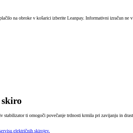
ilo na obroke v košarici izberite Leanpay. Informativni izračun ne vk
 skiro
jiv stabilizator ti omogoči povečanje trdnosti krmila pri zavijanju in dr
rvisu električnih skirojev.