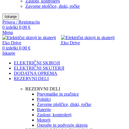
Zasloni, kontrolerji
Zavorne ploščice, diski, ročke
Iskanje
Prijava / Registracija
0
izdelki
0,00
€
Menu
0
izdelki
0,00
€
Iskanje
ELEKTRIČNI SKIROJI
ELEKTRIČNI SKUTERJI
DODATNA OPREMA
REZERVNI DELI
REZERVNI DELI
Pnevmatike in zračnice
Polnilci
Zavorne ploščice, diski, ročke
Baterije
Zasloni, kontrolerji
Motorji
Ogrodje in podvozje skiroja