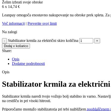
Želim izbrati svoje obroke
6 x
14,74
€
Leanpay omogoča enostavno nakupovanje na obroke prek spleta. Za plač
Več informacij
|
Preverite svoj limit
Na zalogi
Stabilizator krmila za električni skiro količina
Dodaj v košarico
Share:
Opis
Dodatne podrobnosti
Opis
Stabilizator krmila za električni
Stabilizator krmila naredi tvojo vožnjo bolj stabilno in varno. Nastavl
na cestišču in pri visoki hitrosti.
Priporočamo montažo stabilizatorja pri tebi najbližjem
pooblaščenem se