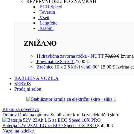
REZERVNI DELI PO ZNAMKAH
ECO Speed
Teverun
Vsett
Langfeite
Xiaomi
ZNIŽANO
Hidravlična zavorna ročka - NUTT
70,00
€
Izvirna
Pnevmatike 8.5 x 3
25,00
€
Zračnice 10 x 2.5 krivi ventil 90°
15,00
€
Izvirna ce
RABLJENA VOZILA
SERVIS
Prodajni salon
Klikni za povečavo
Domov
Dodatna oprema
Stabilizator krmila za električni skiro
Baterija 52V 23Ah LG za ECO Speed 10X PRO
850,00
€
Nazaj na izdelke