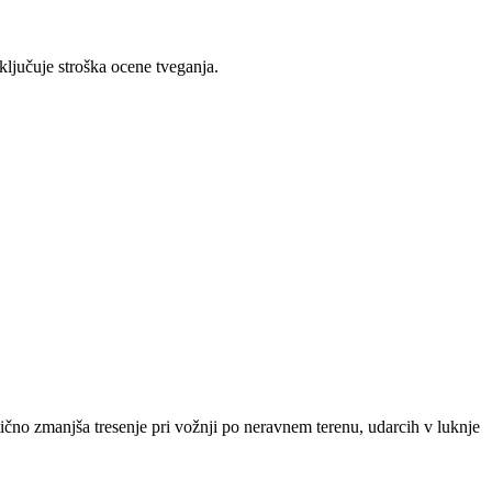
ljučuje stroška ocene tveganja.
astično zmanjša tresenje pri vožnji po neravnem terenu, udarcih v luknje