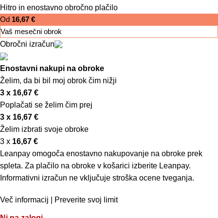
Hitro in enostavno obročno plačilo
Od
16,67
€
Vaš mesečni obrok
Obročni izračun
Enostavni nakupi na obroke
Želim, da bi bil moj obrok čim nižji
3 x
16,67
€
Poplačati se želim čim prej
3 x
16,67
€
Želim izbrati svoje obroke
3 x
16,67
€
Leanpay omogoča enostavno nakupovanje na obroke prek
spleta. Za plačilo na obroke v košarici izberite Leanpay.
Informativni izračun ne vključuje stroška ocene tveganja.
Več informacij
|
Preverite svoj limit
Ni na zalogi