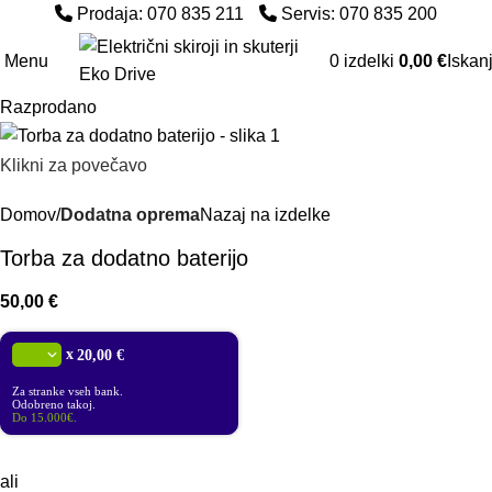
Prodaja: 070 835 211
Servis: 070 835 200
Menu
0
izdelki
0,00
€
Iskan
Razprodano
Klikni za povečavo
Domov
Dodatna oprema
Nazaj na izdelke
Torba za dodatno baterijo
50,00
€
x
20,00 €
Za stranke vseh bank.
Odobreno takoj.
Do 15.000€.
ali