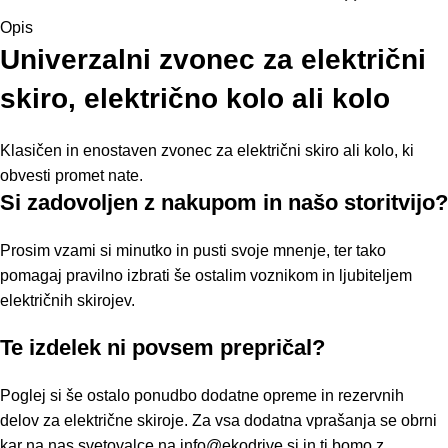
Opis
Univerzalni zvonec za električni
skiro, električno kolo ali kolo
Klasičen in enostaven zvonec za električni skiro ali kolo, ki
obvesti promet nate.
Si zadovoljen z nakupom in našo storitvijo?
Prosim vzami si minutko in pusti svoje mnenje, ter tako
pomagaj pravilno izbrati še ostalim voznikom in ljubiteljem
električnih skirojev.
Te izdelek ni povsem prepričal?
Poglej si še ostalo ponudbo
dodatne opreme
in
rezervnih
delov
za električne skiroje. Za vsa dodatna vprašanja se obrni
kar na nas svetovalce na
info@ekodrive.si
in ti bomo z