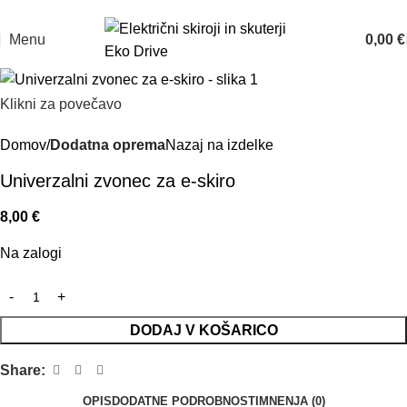
Prodaja: 070 835 211
Servis: 070 835 200
Menu
0,00
€
Klikni za povečavo
Domov
Dodatna oprema
Nazaj na izdelke
Univerzalni zvonec za e-skiro
8,00
€
Na zalogi
DODAJ V KOŠARICO
Share:
OPIS
DODATNE PODROBNOSTI
MNENJA (0)