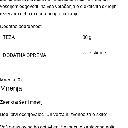
veseljem odgovorili na vsa vprašanja o električnih skirojih,
rezervnih delih in dodatni opremi zanje.
Dodatne podrobnosti
TEŽA
80 g
za e-skiroje
DODATNA OPREMA
Mnenja (0)
Mnenja
Zaenkrat še ni mnenj.
Bodi prvi ocenjevalec “Univerzalni zvonec za e-skiro”
Vaš e-naslov ne bo objavljen.
*
označuje zahtevana polja