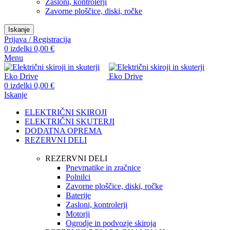
Zasloni, kontrolerji
Zavorne ploščice, diski, ročke
Iskanje
Prijava / Registracija
0
izdelki
0,00
€
Menu
0
izdelki
0,00
€
Iskanje
ELEKTRIČNI SKIROJI
ELEKTRIČNI SKUTERJI
DODATNA OPREMA
REZERVNI DELI
REZERVNI DELI
Pnevmatike in zračnice
Polnilci
Zavorne ploščice, diski, ročke
Baterije
Zasloni, kontrolerji
Motorji
Ogrodje in podvozje skiroja