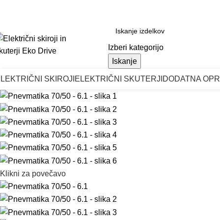
ontakt
Salon
O nas
Blog
Izberi kategorijo
Iskanje
LEKTRIČNI SKIROJI
ELEKTRIČNI SKUTERJI
DODATNA OP
Klikni za povečavo