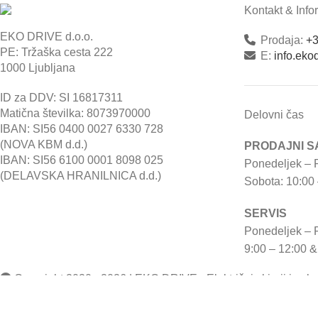
Kontakt & Info
EKO DRIVE d.o.o.
Prodaja:
+3
PE: Tržaška cesta 222
E:
info.ek
1000 Ljubljana
ID za DDV: SI 16817311
Matična številka: 8073970000
Delovni čas
IBAN: SI56 0400 0027 6330 728
(NOVA KBM d.d.)
PRODAJNI S
IBAN: SI56 6100 0001 8098 025
Ponedeljek – P
(DELAVSKA HRANILNICA d.d.)
Sobota: 10:00 
SERVIS
Ponedeljek – 
9:00 – 12:00 &
Copyright 2020 - 2026 | EKO DRIVE - Električni skiroji in skut