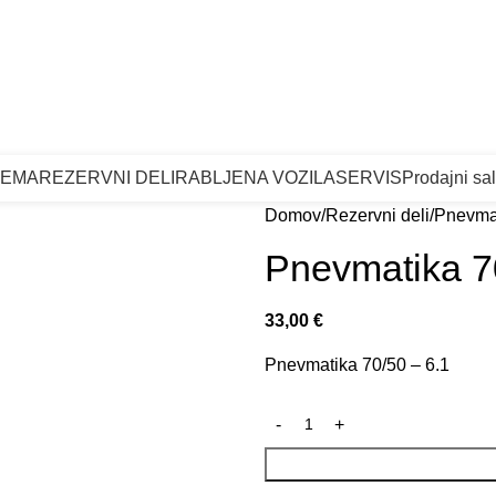
Pro
REMA
REZERVNI DELI
RABLJENA VOZILA
SERVIS
Prodajni sa
Domov
Rezervni deli
Pnevmat
Pnevmatika 7
33,00
€
Pnevmatika 70/50 – 6.1