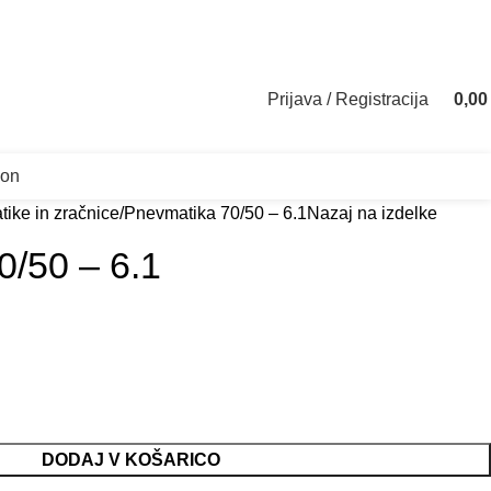
daja: +386 70 835 211
Servis: +386 70 835 200
info.ekodrive@gmail.c
Prijava / Registracija
0,0
lon
ike in zračnice
Pnevmatika 70/50 – 6.1
Nazaj na izdelke
0/50 – 6.1
DODAJ V KOŠARICO