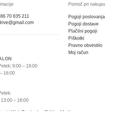
rmacije
Pomoč pri nakupu
86 70 835 211
Pogoji poslovanja
odrive@gmail.com
Pogoji dostave
Plačilni pogoji
Piškotki
Pravno obvestilo
Moj račun
ALON
etek: 9:00 – 19:00
– 16:00
Petek:
 13:00 – 16:00
erji |
Web Production Priklop Media