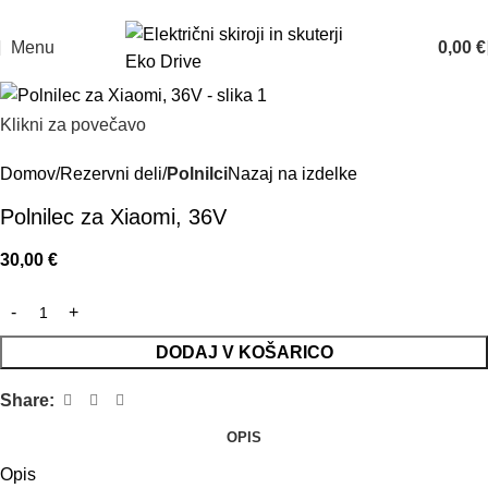
Prodaja: 070 835 211
Servis: 070 835 200
Menu
0,00
€
Klikni za povečavo
Domov
Rezervni deli
Polnilci
Nazaj na izdelke
Polnilec za Xiaomi, 36V
30,00
€
DODAJ V KOŠARICO
Share:
OPIS
Opis